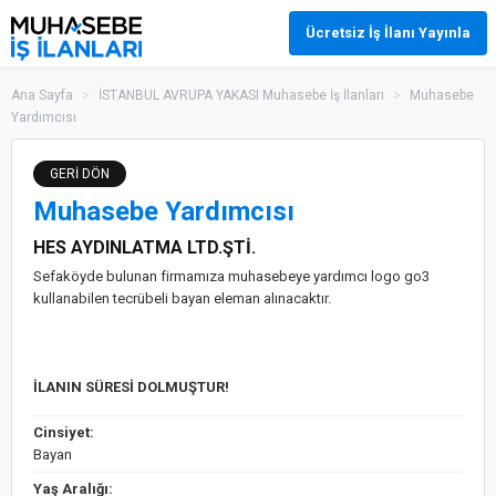
Ücretsiz İş İlanı Yayınla
Ana Sayfa
>
İSTANBUL AVRUPA YAKASI Muhasebe İş İlanları
>
Muhasebe
Yardımcısı
GERİ DÖN
Muhasebe Yardımcısı
HES AYDINLATMA LTD.ŞTİ.
Sefaköyde bulunan firmamıza muhasebeye yardımcı logo go3
kullanabilen tecrübeli bayan eleman alınacaktır.
İLANIN SÜRESİ DOLMUŞTUR!
Cinsiyet:
Bayan
Yaş Aralığı: