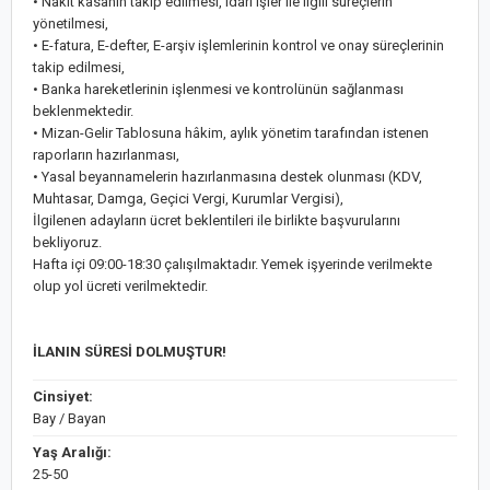
• Nakit kasanın takip edilmesi, idari işler ile ilgili süreçlerin
yönetilmesi,
• E-fatura, E-defter, E-arşiv işlemlerinin kontrol ve onay süreçlerinin
takip edilmesi,
• Banka hareketlerinin işlenmesi ve kontrolünün sağlanması
beklenmektedir.
• Mizan-Gelir Tablosuna hâkim, aylık yönetim tarafından istenen
raporların hazırlanması,
• Yasal beyannamelerin hazırlanmasına destek olunması (KDV,
Muhtasar, Damga, Geçici Vergi, Kurumlar Vergisi),
İlgilenen adayların ücret beklentileri ile birlikte başvurularını
bekliyoruz.
Hafta içi 09:00-18:30 çalışılmaktadır. Yemek işyerinde verilmekte
olup yol ücreti verilmektedir.
İLANIN SÜRESİ DOLMUŞTUR!
Cinsiyet:
Bay / Bayan
Yaş Aralığı:
25-50