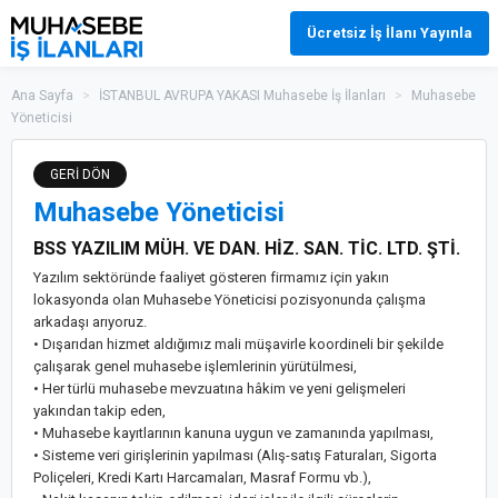
Ücretsiz İş İlanı Yayınla
Ana Sayfa
>
İSTANBUL AVRUPA YAKASI Muhasebe İş İlanları
>
Muhasebe
Yöneticisi
GERİ DÖN
Muhasebe Yöneticisi
BSS YAZILIM MÜH. VE DAN. HİZ. SAN. TİC. LTD. ŞTİ.
Yazılım sektöründe faaliyet gösteren firmamız için yakın
lokasyonda olan Muhasebe Yöneticisi pozisyonunda çalışma
arkadaşı arıyoruz.
• Dışarıdan hizmet aldığımız mali müşavirle koordineli bir şekilde
çalışarak genel muhasebe işlemlerinin yürütülmesi,
• Her türlü muhasebe mevzuatına hâkim ve yeni gelişmeleri
yakından takip eden,
• Muhasebe kayıtlarının kanuna uygun ve zamanında yapılması,
• Sisteme veri girişlerinin yapılması (Alış-satış Faturaları, Sigorta
Poliçeleri, Kredi Kartı Harcamaları, Masraf Formu vb.),