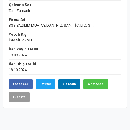
Çalışma Şekli
Tam Zamanlı
Firma Adı
BSS YAZILIM MÜH. VE DAN. HİZ. SAN. TİC. LTD. ŞTİ.
Yetkili Kişi
İSMAİL AKSU
İlan Yayın Tarihi
19.09.2024
İlan Bitiş Tarihi
18.10.2024
Facebook
Twitter
Linkedin
WhatsApp
E-posta