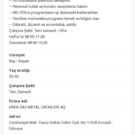
– Ön muhasebe alanında deneyimli
– Personel özlük ve bordro süreçlerine hakim
– MS Office programlarını iyi derecede kullanabilen
– Tercihen muhasebe programı temeli ve bilgisi olan
– Dikkatli, düzenli ve sorumluluk sahibi
Çalışma Şekli: Tam zamanlı / Ofis
Hafta İçi 08.00-17.00
Cumartesi 08.00-15.00
Cinsiyet:
Bay / Bayan
Yaş Aralığı:
30-50
Çalışma Şekli
Tam Zamanlı
Firma Adı
ERKA SAC METAL ÜRÜNLERİ AŞ
Adres
Cumhuriyet Mah. Yavuz Sultan Selim Cad. No:115/A Kocaeli -
Dilovası