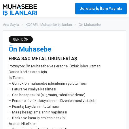
Ücretsiz İş İlanı Yayınla
Ana Sayfa
>
KOCAELİ Muhasebe İş İlanları
>
Ön Muhasebe
GERİ DÖN
Ön Muhasebe
ERKA SAC METAL ÜRÜNLERİ AŞ
Pozisyon: Ön Muhasebe ve Personel Özlük İşleri Uzmanı
Darıca-körfez arası için
İş Tanımı:
– Günlük ön muhasebe işlemlerinin yürütülmesi
– Fatura ve irsaliye kesilmesi
– Cari hesap takibi (alış/satış, tahsilat/ödeme)
– Personel özlük dosyalarının düzenlenmesi ve takibi
– Puantaj kayıtlarının tutulması
– Maaş hesaplamalarının yapılması
– Banka ve kasa işlemlerinin takibi
Aranan Nitelikler: