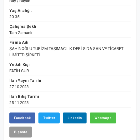
Bay / Bayan
Yaş Aralığı:
20-35
Çalışma Şekli
Tam Zamanlı
Firma Adı
ŞAHİNOĞLU TURİZM TAŞIMACILIK DERİ GIDA SAN VE TİCARET
LİMİTED ŞİRKETİ
Yetkili Kişi
FATİH GÜR
İlan Yayın Tarihi
27.10.2023
İlan Bitiş Tarihi
25.11.2023
Facebook
Twitter
Linkedin
WhatsApp
E-posta