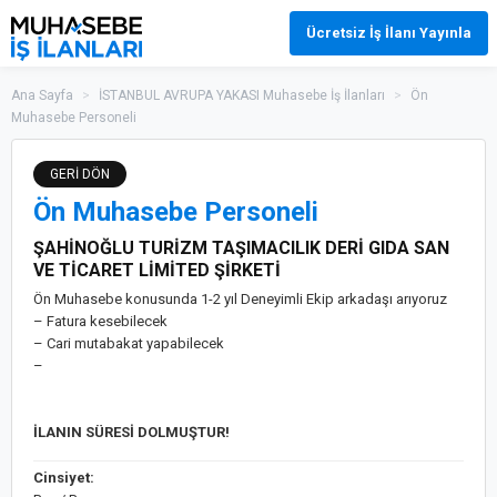
Ücretsiz İş İlanı Yayınla
Ana Sayfa
>
İSTANBUL AVRUPA YAKASI Muhasebe İş İlanları
>
Ön
Muhasebe Personeli
GERİ DÖN
Ön Muhasebe Personeli
ŞAHİNOĞLU TURİZM TAŞIMACILIK DERİ GIDA SAN
VE TİCARET LİMİTED ŞİRKETİ
Ön Muhasebe konusunda 1-2 yıl Deneyimli Ekip arkadaşı arıyoruz
– Fatura kesebilecek
– Cari mutabakat yapabilecek
–
İLANIN SÜRESİ DOLMUŞTUR!
Cinsiyet: