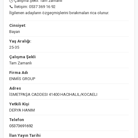
🕒 Çalışma Şekli: Tam zamanlı
📞 İletişim: 0537 369 16 92
İlgilenen adayların özgeçmişlerini bırakmaları rica olunur.
Cinsiyet:
Bayan
Yaş Aralığı:
25-35
Çalışma Şekli
Tam Zamanlı
Firma Adı
ENMİS GROUP
Adres
İSMETPAŞA CADDESI 41400 HACIHALIL/KOCAELI
Yetkili Kişi
DERYA HANIM
Telefon
05373691692
İlan Yayın Tarihi