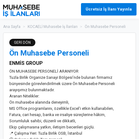
Ücretsiz İş İlanı Yayınla
Ana Sayfa
>
KOCAELİ Muhasebe İş İlanları
>
Ön Muhasebe Personeli
GERİ DÖN
Ön Muhasebe Personeli
ENMİS GROUP
ÖN MUHASEBE PERSONELİ ARANIYOR
Tuzla Birlik Organize Sanayi Bölgesi’nde bulunan firmamız
bünyesinde görevlendirilmek üzere Ön Muhasebe Personeli
arayışımız bulunmaktadır.
Aranan Nitelikler:
Ön muhasebe alanında deneyimli,
MS Office programlarını, özellikle Excel’i etkin kullanabilen,
Fatura, cari hesap, banka ve irsaliye süreçlerine hâkim,
Sorumluluk sahibi, düzenli ve dikkatli,
Ekip çalışmasına yatkın, iletişim becerileri güçlü.
📍 Çalışma Yeri: Tuzla Birlik OSB, İstanbul