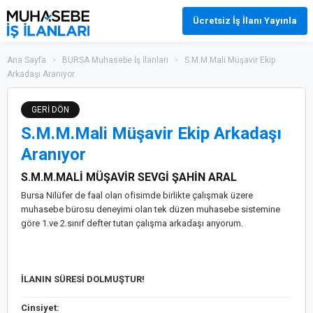
Ücretsiz İş İlanı Yayınla
Ana Sayfa
>
BURSA Muhasebe İş İlanları
>
S.M.M.Mali Müşavir Ekip
Arkadaşı Aranıyor
GERİ DÖN
S.M.M.Mali Müşavir Ekip Arkadaşı
Aranıyor
S.M.M.MALİ MÜŞAVİR SEVGİ ŞAHİN ARAL
Bursa Nilüfer de faal olan ofisimde birlikte çalışmak üzere
muhasebe bürosu deneyimi olan tek düzen muhasebe sistemine
göre 1.ve 2.sınıf defter tutan çalışma arkadaşı arıyorum.
İLANIN SÜRESİ DOLMUŞTUR!
Cinsiyet: