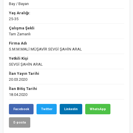
Bay / Bayan
Yaş Aralığı:
25-35
Çalışma Şekli
Tam Zamanlı
Firma Adı
S.M.M.MALİ MÜŞAVİR SEVGİ ŞAHİN ARAL
Yetkili Kişi
SEVGİ ŞAHİN ARAL
İlan Yayın Tarihi
20.03.2020
İlan Bitiş Tarihi
18.04.2020
Facebook
Twitter
Linkedin
WhatsApp
E-posta