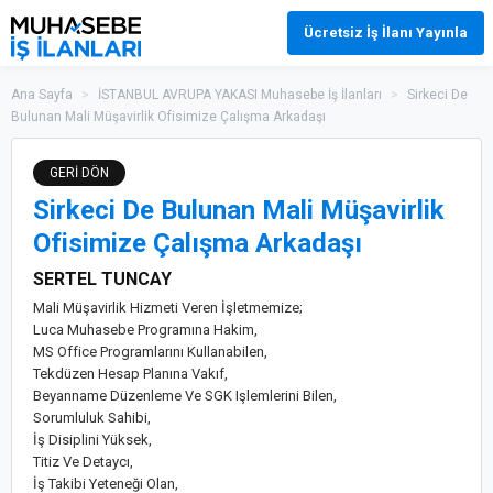
Ücretsiz İş İlanı Yayınla
Ana Sayfa
>
İSTANBUL AVRUPA YAKASI Muhasebe İş İlanları
>
Sirkeci De
Bulunan Mali Müşavirlik Ofisimize Çalışma Arkadaşı
GERİ DÖN
Sirkeci De Bulunan Mali Müşavirlik
Ofisimize Çalışma Arkadaşı
SERTEL TUNCAY
Mali Müşavirlik Hizmeti Veren İşletmemize;
Luca Muhasebe Programına Hakim,
MS Office Programlarını Kullanabilen,
Tekdüzen Hesap Planına Vakıf,
Beyanname Düzenleme Ve SGK Işlemlerini Bilen,
Sorumluluk Sahibi,
İş Disiplini Yüksek,
Titiz Ve Detaycı,
İş Takibi Yeteneği Olan,