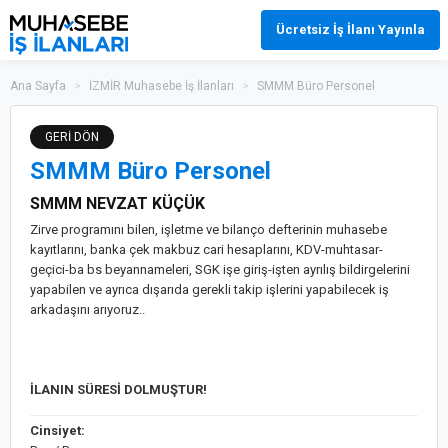
Ücretsiz İş İlanı Yayınla
Ana Sayfa
>
İZMİR Muhasebe İş İlanları
>
SMMM Büro Personel
GERİ DÖN
SMMM Büro Personel
SMMM NEVZAT KÜÇÜK
Zirve programını bilen, işletme ve bilanço defterinin muhasebe
kayıtlarını, banka çek makbuz cari hesaplarını, KDV-muhtasar-
geçici-ba bs beyannameleri, SGK işe giriş-işten ayrılış bildirgelerini
yapabilen ve ayrıca dışarıda gerekli takip işlerini yapabilecek iş
arkadaşını arıyoruz..
İLANIN SÜRESİ DOLMUŞTUR!
Cinsiyet: