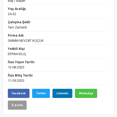
Bay / Bayan
Yaş Aralığı:
24-32
Çalışma Şekli
Tam Zamanlı
Firma Adı
SMMM NEVZAT KÜÇÜK
Yetkili Kişi
ERTAN KILIÇ
İlan Yayın Tarihi
13.08.2020
İlan Bitiş Tarihi
11.09.2020
Facebook
Twitter
Linkedin
WhatsApp
E-posta