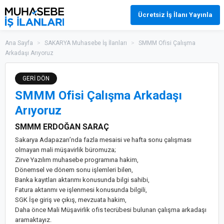
Ücretsiz İş İlanı Yayınla
Ana Sayfa
>
SAKARYA Muhasebe İş İlanları
>
SMMM Ofisi Çalışma
Arkadaşı Arıyoruz
GERİ DÖN
SMMM Ofisi Çalışma Arkadaşı
Arıyoruz
SMMM ERDOĞAN SARAÇ
Sakarya Adapazarı’nda fazla mesaisi ve hafta sonu çalışması
olmayan mali müşavirlik büromuza;
Zirve Yazılım muhasebe programına hakim,
Dönemsel ve dönem sonu işlemleri bilen,
Banka kayıtları aktarımı konusunda bilgi sahibi,
Fatura aktarımı ve işlenmesi konusunda bilgili,
SGK İşe giriş ve çıkış, mevzuata hakim,
Daha önce Mali Müşavirlik ofis tecrübesi bulunan çalışma arkadaşı
aramaktayız.