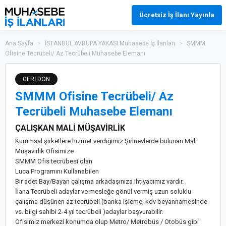
Ücretsiz İş İlanı Yayınla
Ana Sayfa
>
İSTANBUL AVRUPA YAKASI Muhasebe İş İlanları
>
SMMM
Ofisine Tecrübeli/ Az Tecrübeli Muhasebe Elemanı
GERİ DÖN
SMMM Ofisine Tecrübeli/ Az
Tecrübeli Muhasebe Elemanı
ÇALIŞKAN MALİ MÜŞAVİRLİK
Kurumsal şirketlere hizmet verdiğimiz Şirinevlerde bulunan Mali
Müşavirlik Ofisimize
SMMM Ofis tecrübesi olan
Luca Programını Kullanabilen
Bir adet Bay/Bayan çalışma arkadaşınıza ihtiyacımız vardır.
İlana Tecrübeli adaylar ve mesleğe gönül vermiş uzun soluklu
çalışma düşünen az tecrübeli (banka işleme, kdv beyannamesinde
vs. bilgi sahibi 2-4 yıl tecrübeli )adaylar başvurabilir.
Ofisimiz merkezi konumda olup Metro/ Metrobüs / Otobüs gibi