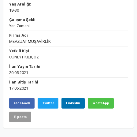
Yaş Aralığı:
18-30
Çalışma Şekli
Yarı Zamanlı
Firma Adı
MEVZUAT MUŞAVİRLİK
Yetkili Kişi
CÜNEYT KILIÇÖZ
İlan Yayın Tarihi
20.05.2021
İlan Bitiş Tarihi
17.06.2021
Facebook
Twitter
Linkedin
WhatsApp
E-posta