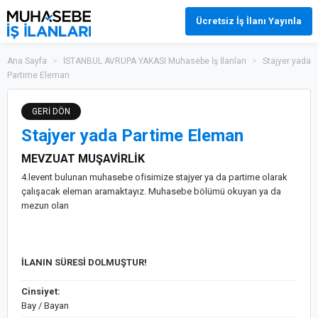
Ücretsiz İş İlanı Yayınla
Ana Sayfa
>
İSTANBUL AVRUPA YAKASI Muhasebe İş İlanları
>
Stajyer yada
Partime Eleman
GERİ DÖN
Stajyer yada Partime Eleman
MEVZUAT MUŞAVİRLİK
4.levent bulunan muhasebe ofisimize stajyer ya da partime olarak
çalışacak eleman aramaktayız. Muhasebe bölümü okuyan ya da
mezun olan
İLANIN SÜRESİ DOLMUŞTUR!
Cinsiyet:
Bay / Bayan