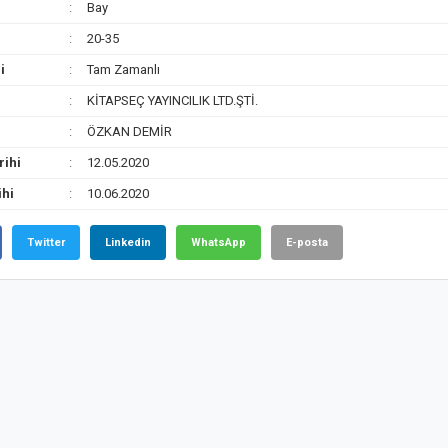
Bay
20-35
i
Tam Zamanlı
KİTAPSEÇ YAYINCILIK LTD.ŞTİ.
ÖZKAN DEMİR
rihi
12.05.2020
ihi
10.06.2020
Twitter
Linkedin
WhatsApp
E-posta