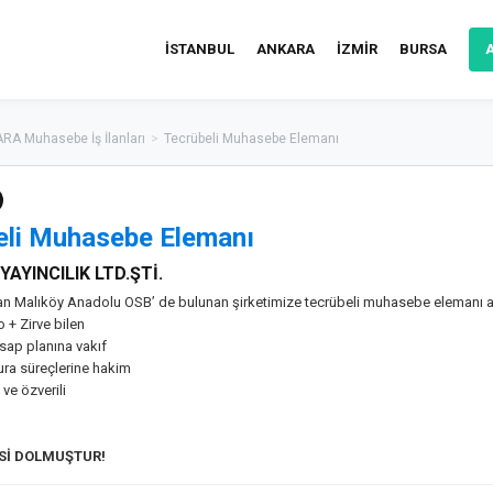
İSTANBUL
ANKARA
İZMİR
BURSA
RA Muhasebe İş İlanları
>
Tecrübeli Muhasebe Elemanı
eli Muhasebe Elemanı
YAYINCILIK LTD.ŞTİ.
an Malıköy Anadolu OSB’ de bulunan şirketimize tecrübeli muhasebe elemanı al
 + Zirve bilen
sap planına vakıf
atura süreçlerine hakim
 ve özverili
ESİ DOLMUŞTUR!