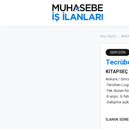
Ana Sayfa
>
ANKA
GERİ DÖN
Tecrüb
KİTAPSEÇ 
Ankara / Sinc
-Tercihen Logo
-Tek düzen he
-E-arşiv , E-f
-Gelişime açık
İLANIN SÜR