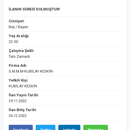
İLANIN SÜRESİ DOLMUŞTUR!
Cinsiyet:
Bay / Bayan
Yaş Aralığı:
22-50
Çalışma Şekli
Tam Zamanlı
Firma Adı
S.M.M.M-KUBİLAY KESKİN
Yetkili Kişi
KUBİLAY KESKİN
İlan Yayın Tarihi
29.11.2022
İlan Bitiş Tarihi
26.12.2022
Facebook
Twitter
Linkedin
WhatsApp