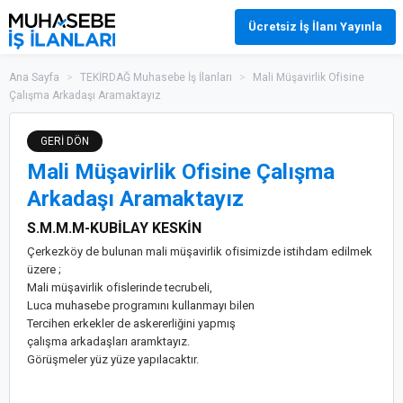
Ücretsiz İş İlanı Yayınla
Ana Sayfa
>
TEKİRDAĞ Muhasebe İş İlanları
>
Mali Müşavirlik Ofisine
Çalışma Arkadaşı Aramaktayız
GERİ DÖN
Mali Müşavirlik Ofisine Çalışma
Arkadaşı Aramaktayız
S.M.M.M-KUBİLAY KESKİN
Çerkezköy de bulunan mali müşavirlik ofisimizde istihdam edilmek
üzere ;
Mali müşavirlik ofislerinde tecrubeli,
Luca muhasebe programını kullanmayı bilen
Tercihen erkekler de askererliğini yapmış
çalışma arkadaşları aramktayız.
Görüşmeler yüz yüze yapılacaktır.