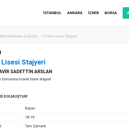
İSTANBUL
ANKARA
İZMİR
BURSA
RA Muhasebe İş İlanları
>
Ticaret Lisesi Stajyeri
 Lisesi Stajyeri
AVİR SADETTİN ARSLAN
 bürosuna ticaret lisesi stajyeri
ESİ DOLMUŞTUR!
Bayan
18-19
i
Tam Zamanlı