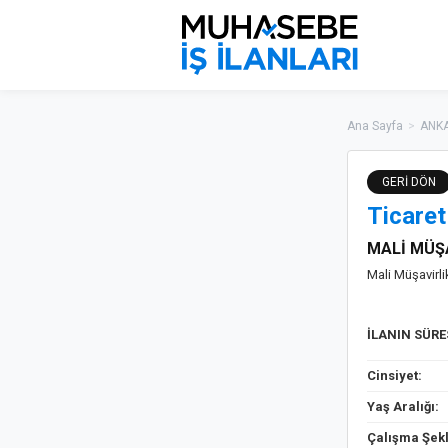
Ana Sayfa
>
ANKA
GERİ DÖN
Ticaret
MALİ MÜŞ
Mali Müşavirlik
İLANIN SÜR
Cinsiyet:
Yaş Aralığı:
Çalışma Şekl