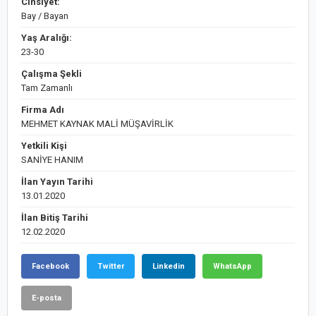
Cinsiyet:
Bay / Bayan
Yaş Aralığı:
23-30
Çalışma Şekli
Tam Zamanlı
Firma Adı
MEHMET KAYNAK MALİ MÜŞAVİRLİK
Yetkili Kişi
SANİYE HANIM
İlan Yayın Tarihi
13.01.2020
İlan Bitiş Tarihi
12.02.2020
Facebook
Twitter
Linkedin
WhatsApp
E-posta