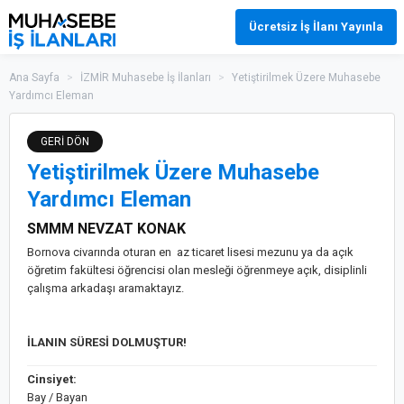
Ücretsiz İş İlanı Yayınla
Ana Sayfa
>
İZMİR Muhasebe İş İlanları
>
Yetiştirilmek Üzere Muhasebe
Yardımcı Eleman
GERİ DÖN
Yetiştirilmek Üzere Muhasebe
Yardımcı Eleman
SMMM NEVZAT KONAK
Bornova civarında oturan en az ticaret lisesi mezunu ya da açık
öğretim fakültesi öğrencisi olan mesleği öğrenmeye açık, disiplinli
çalışma arkadaşı aramaktayız.
İLANIN SÜRESİ DOLMUŞTUR!
Cinsiyet:
Bay / Bayan