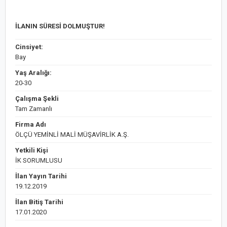
İLANIN SÜRESİ DOLMUŞTUR!
Cinsiyet:
Bay
Yaş Aralığı:
20-30
Çalışma Şekli
Tam Zamanlı
Firma Adı
ÖLÇÜ YEMİNLİ MALİ MÜŞAVİRLİK A.Ş.
Yetkili Kişi
İK SORUMLUSU
İlan Yayın Tarihi
19.12.2019
İlan Bitiş Tarihi
17.01.2020