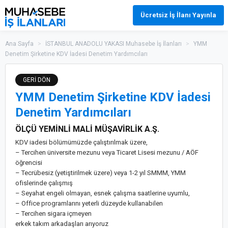
Ücretsiz İş İlanı Yayınla
Ana Sayfa
>
İSTANBUL ANADOLU YAKASI Muhasebe İş İlanları
>
YMM
Denetim Şirketine KDV İadesi Denetim Yardımcıları
GERİ DÖN
YMM Denetim Şirketine KDV İadesi
Denetim Yardımcıları
ÖLÇÜ YEMİNLİ MALİ MÜŞAVİRLİK A.Ş.
KDV iadesi bölümümüzde çalıştırılmak üzere,
– Tercihen üniversite mezunu veya Ticaret Lisesi mezunu / AÖF
öğrencisi
– Tecrübesiz (yetiştirilmek üzere) veya 1-2 yıl SMMM, YMM
ofislerinde çalışmış
– Seyahat engeli olmayan, esnek çalışma saatlerine uyumlu,
– Office programlarını yeterli düzeyde kullanabilen
– Tercihen sigara içmeyen
erkek takım arkadaşları arıyoruz