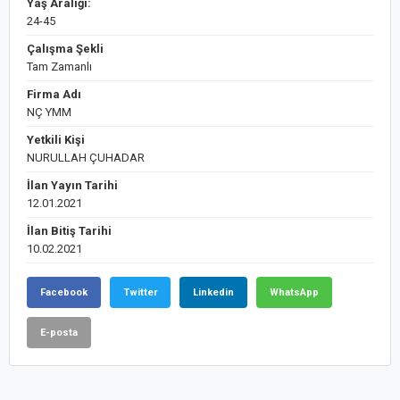
Yaş Aralığı:
24-45
Çalışma Şekli
Tam Zamanlı
Firma Adı
NÇ YMM
Yetkili Kişi
NURULLAH ÇUHADAR
İlan Yayın Tarihi
12.01.2021
İlan Bitiş Tarihi
10.02.2021
Facebook
Twitter
Linkedin
WhatsApp
E-posta