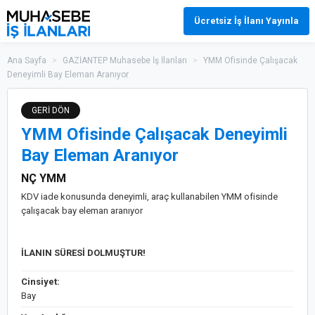
Ücretsiz İş İlanı Yayınla
Ana Sayfa
>
GAZİANTEP Muhasebe İş İlanları
>
YMM Ofisinde Çalışacak
Deneyimli Bay Eleman Aranıyor
GERİ DÖN
YMM Ofisinde Çalışacak Deneyimli
Bay Eleman Aranıyor
NÇ YMM
KDV iade konusunda deneyimli, araç kullanabilen YMM ofisinde
çalışacak bay eleman aranıyor
İLANIN SÜRESİ DOLMUŞTUR!
Cinsiyet:
Bay