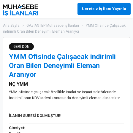
Ücretsiz İş İlanı Yayınla
Ana Sayfa
>
GAZİANTEP Muhasebe İş İlanları
>
YMM Ofisinde Çalışacak
indirimli Oran Bilen Deneyimli Eleman Aranıyor
GERİ DÖN
YMM Ofisinde Çalışacak indirimli
Oran Bilen Deneyimli Eleman
Aranıyor
NÇ YMM
YMM ofisinde çalışacak özellikle imalat ve inşaat sektörlerinde
İndirimli oran KDV iadesi konusunda deneyimli eleman alınacaktır.
İLANIN SÜRESİ DOLMUŞTUR!
Cinsiyet: