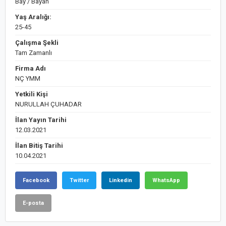
Bay / Bayan
Yaş Aralığı:
25-45
Çalışma Şekli
Tam Zamanlı
Firma Adı
NÇ YMM
Yetkili Kişi
NURULLAH ÇUHADAR
İlan Yayın Tarihi
12.03.2021
İlan Bitiş Tarihi
10.04.2021
Facebook
Twitter
Linkedin
WhatsApp
E-posta