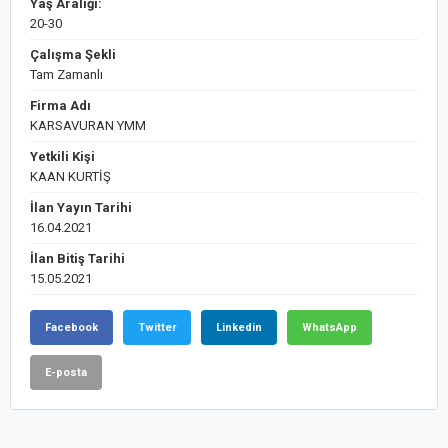
Yaş Aralığı:
20-30
Çalışma Şekli
Tam Zamanlı
Firma Adı
KARSAVURAN YMM
Yetkili Kişi
KAAN KURTİŞ
İlan Yayın Tarihi
16.04.2021
İlan Bitiş Tarihi
15.05.2021
Facebook
Twitter
Linkedin
WhatsApp
E-posta