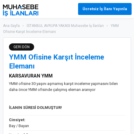
Ücretsiz İş İlanı Yayınla
Ana Sayfa
>
İSTANBUL AVRUPA YAKASI Muhasebe İş İlanları
>
YMM
Ofisine Karşıt İnceleme Elemanı
GERİ DÖN
YMM Ofisine Karşıt İnceleme
Elemanı
KARSAVURAN YMM
YMM ofisine 30 yaşını aşmamış karşıt inceleme yapmasını bilen
daha önce YMM ofisinde çalışmış eleman aranıyor
İLANIN SÜRESİ DOLMUŞTUR!
Cinsiyet:
Bay / Bayan