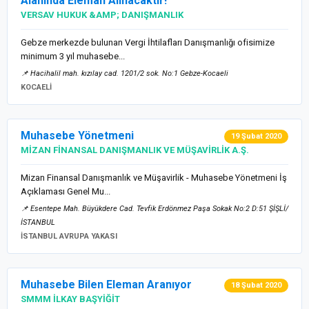
Alanında Eleman Alınacaktır!
VERSAV HUKUK &AMP; DANIŞMANLIK
Gebze merkezde bulunan Vergi İhtilafları Danışmanlığı ofisimize
minimum 3 yıl muhasebe...
📌 Hacihalil mah. kızılay cad. 1201/2 sok. No:1 Gebze-Kocaeli
KOCAELİ
Muhasebe Yönetmeni
19 Şubat 2020
MİZAN FİNANSAL DANIŞMANLIK VE MÜŞAVİRLİK A.Ş.
Mizan Finansal Danışmanlık ve Müşavirlik - Muhasebe Yönetmeni İş
Açıklaması Genel Mu...
📌 Esentepe Mah. Büyükdere Cad. Tevfik Erdönmez Paşa Sokak No:2 D:51 ŞİŞLİ/
İSTANBUL
İSTANBUL AVRUPA YAKASI
Muhasebe Bilen Eleman Aranıyor
18 Şubat 2020
SMMM İLKAY BAŞYİĞİT