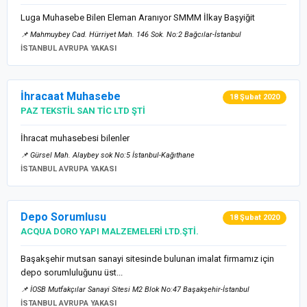
Luga Muhasebe Bilen Eleman Aranıyor SMMM İlkay Başyiğit
📌 Mahmuybey Cad. Hürriyet Mah. 146 Sok. No:2 Bağcılar-İstanbul
İSTANBUL AVRUPA YAKASI
İhracaat Muhasebe
18 Şubat 2020
PAZ TEKSTİL SAN TİC LTD ŞTİ
İhracat muhasebesi bilenler
📌 Gürsel Mah. Alaybey sok No:5 İstanbul-Kağıthane
İSTANBUL AVRUPA YAKASI
Depo Sorumlusu
18 Şubat 2020
ACQUA DORO YAPI MALZEMELERİ LTD.ŞTİ.
Başakşehir mutsan sanayi sitesinde bulunan imalat firmamız için
depo sorumluluğunu üst...
📌 İOSB Mutfakçılar Sanayi Sitesi M2 Blok No:47 Başakşehir-İstanbul
İSTANBUL AVRUPA YAKASI