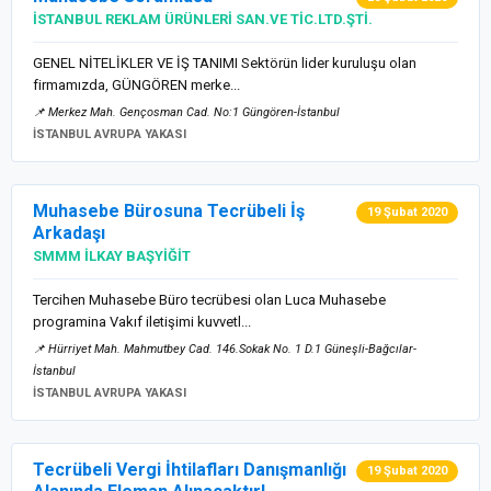
İSTANBUL REKLAM ÜRÜNLERİ SAN.VE TİC.LTD.ŞTİ.
GENEL NİTELİKLER VE İŞ TANIMI Sektörün lider kuruluşu olan
firmamızda, GÜNGÖREN merke...
📌 Merkez Mah. Gençosman Cad. No:1 Güngören-İstanbul
İSTANBUL AVRUPA YAKASI
Muhasebe Bürosuna Tecrübeli İş
19 Şubat 2020
Arkadaşı
SMMM İLKAY BAŞYİĞİT
Tercihen Muhasebe Büro tecrübesi olan Luca Muhasebe
programina Vakıf iletişimi kuvvetl...
📌 Hürriyet Mah. Mahmutbey Cad. 146.Sokak No. 1 D.1 Güneşli-Bağcılar-
İstanbul
İSTANBUL AVRUPA YAKASI
Tecrübeli Vergi İhtilafları Danışmanlığı
19 Şubat 2020