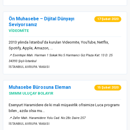
Ön Muhasebe – Dijital Dünyayı
17 Şubat 2020
Seviyorsanız
VİDEOMİTE
2013 yılında İstanbul'da kurulan Videomite, YouTube, Netflix,
Spotify, Apple, Amazon, ...
📌 Esentepe Mah. Harman 1 Sokak No:5 Harmanci Giz Plaza Kat: 13 D: 25
34393 Şişli-İstanbul
İSTANBUL AVRUPA YAKASI
Muhasebe Bürosuna Eleman
15 Şubat 2020
SMMM ULUÇAY BOLAYIR
Esenyurt Haramidere de ki mali müşavirlik ofisimize Luca programı
bilen , azda olsa mu...
📌 Zafer Mah. Haramidere Yolu Cad. No:28c Daire:257
İSTANBUL AVRUPA YAKASI