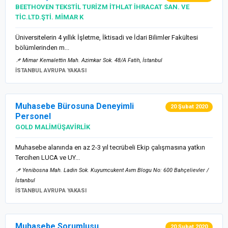
BEETHOVEN TEKSTİL TURİZM İTHLAT İHRACAT SAN. VE
TİC.LTD.ŞTİ. MİMAR K
Üniversitelerin 4 yıllık İşletme, İktisadi ve İdari Bilimler Fakültesi
bölümlerinden m...
📌 Mimar Kemalettin Mah. Azimkar Sok. 48/A Fatih, İstanbul
İSTANBUL AVRUPA YAKASI
Muhasebe Bürosuna Deneyimli
20 Şubat 2020
Personel
GOLD MALİMÜŞAVİRLİK
Muhasebe alanında en az 2-3 yıl tecrübeli Ekip çalışmasına yatkın
Tercihen LUCA ve UY...
📌 Yenibosna Mah. Ladin Sok. Kuyumcukent Avm Blogu No: 600 Bahçelievler /
İstanbul
İSTANBUL AVRUPA YAKASI
Muhasebe Sorumlusu
20 Şubat 2020