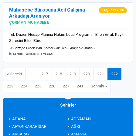
Muhasebe Bürosuna Acil Çalışma
14 Şubat 2020
Arkadaşı Aranıyor
ÇORMAN MUHASEBE
Tek Düzen Hesap Planına Hakim Luca Programını Bilen Evrak Kayıt
Sürecini Bilen Büro...
📌 Göztepe Örnek Mah. Ferner Sok . No:5 Ataşehir-İstanbul
İSTANBUL ANADOLU YAKASI
« Önceki
1
217
218
219
220
221
222
223
224
225
226
227
241
Sonraki »
Şehirler
ADANA
ADIYAMAN
AFYONKARAHİSAR
AĞRI
AKSARAY
AMASYA