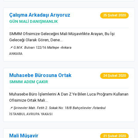
Çalışma Arkadaşı Arıyoruz
25 Şubat 2020
GÜN MALİ DANIŞMANLIK
SMMM Ofisimize Geleceğini Mali Müşavirlikte Arayan, Bu İşi
Geleceği Olarak Gören, Dene...
📌 G.M.K. Bulvarı 122/16 Maltepe -Ankara
ANKARA
Muhasebe Bürosuna Ortak
24 Şubat 2020
SMMM ADEM ÇAKIR
Muhasebe Büro İşlemlerini A Dan Z Ye Bilen Luca Proğramı Kullanan
Ofisimize Ortak Mali...
📌 Şirinevler Mah. Fetih 2. Sokak No: 18/B Bahçelievler /İstanbul
İSTANBUL AVRUPA YAKASI
Mali Müşavir
21 Şubat 2020