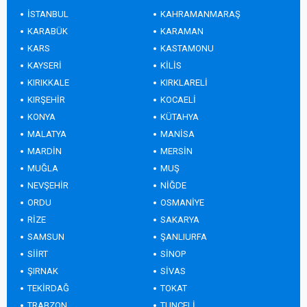
İSTANBUL
KAHRAMANMARAŞ
KARABÜK
KARAMAN
KARS
KASTAMONU
KAYSERİ
KİLİS
KIRIKKALE
KIRKLARELİ
KIRŞEHİR
KOCAELİ
KONYA
KÜTAHYA
MALATYA
MANİSA
MARDİN
MERSİN
MUĞLA
MUŞ
NEVŞEHİR
NİĞDE
ORDU
OSMANİYE
RİZE
SAKARYA
SAMSUN
ŞANLIURFA
SİİRT
SİNOP
ŞIRNAK
SİVAS
TEKİRDAĞ
TOKAT
TRABZON
TUNCELİ