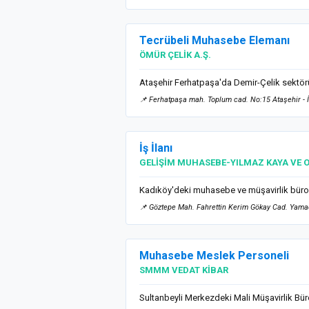
Tecrübeli Muhasebe Elemanı
ÖMÜR ÇELİK A.Ş.
Ataşehir Ferhatpaşa'da Demir-Çelik sektörün
📌 Ferhatpaşa mah. Toplum cad. No:15 Ataşehir - 
İş İlanı
GELİŞİM MUHASEBE-YILMAZ KAYA VE O
Kadıköy'deki muhasebe ve müşavirlik büromuz
📌 Göztepe Mah. Fahrettin Kerim Gökay Cad. Yamaç
Muhasebe Meslek Personeli
SMMM VEDAT KİBAR
Sultanbeyli Merkezdeki Mali Müşavirlik Bü