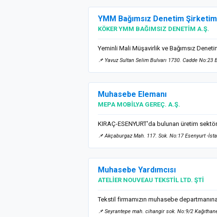
YMM Bağımsız Denetim Şirketimi
KÖKER YMM BAĞIMSIZ DENETİM A.Ş.
Yeminli Mali Müşavirlik ve Bağımsız Denetim
📌 Yavuz Sultan Selim Bulvarı 1730. Cadde No:2
Muhasebe Elemanı
MEPA MOBİLYA GEREÇ. A.Ş.
KIRAÇ-ESENYURT'da bulunan üretim sektörün
📌 Akçaburgaz Mah. 117. Sok. No:17 Esenyurt -İst
Muhasebe Yardımcısı
ATELİER NOUVEAU TEKSTİL LTD. ŞTİ
Tekstil firmamızın muhasebe departmanına, -İ
📌 Seyrantepe mah. cihangir sok. No:9/2 Kağıthane