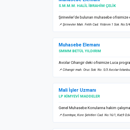
S.M.M.M. HALİL İBRAHİM ÇELİK
Şirinevler'de bulunan muhasebe ofisimize e
📌 Şirinevler Mah. Fetih Cad. Yıldırım 1 Sok. No:5/4
Muhasebe Elemanı
SMMM BETÜL YILDIRIM
Avcılar Cihangir deki ofisimize Luca progra
📌 Cihangir mah. Oruc Sok: No :5/3 Avcılar-İstanbu
Mali İşler Uzmanı
LP KİMYEVİ MADDELER
Genel Muhasebe Konularına hakim çalışma
📌 Esentepe, Kore Şehitleri Cad. No:16/1, Kat;9 D;6