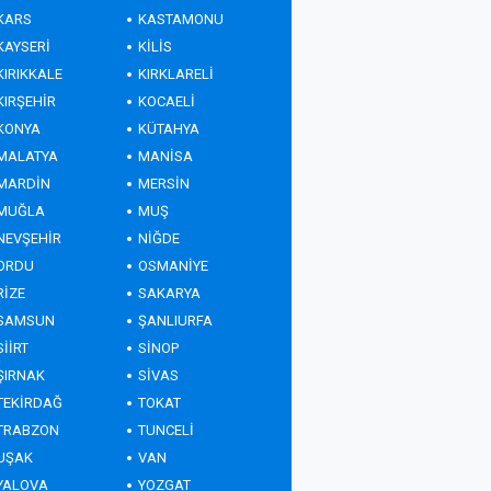
KARS
KASTAMONU
KAYSERİ
KİLİS
KIRIKKALE
KIRKLARELİ
KIRŞEHİR
KOCAELİ
KONYA
KÜTAHYA
MALATYA
MANİSA
MARDİN
MERSİN
MUĞLA
MUŞ
NEVŞEHİR
NİĞDE
ORDU
OSMANİYE
RİZE
SAKARYA
SAMSUN
ŞANLIURFA
SİİRT
SİNOP
ŞIRNAK
SİVAS
TEKİRDAĞ
TOKAT
TRABZON
TUNCELİ
UŞAK
VAN
YALOVA
YOZGAT