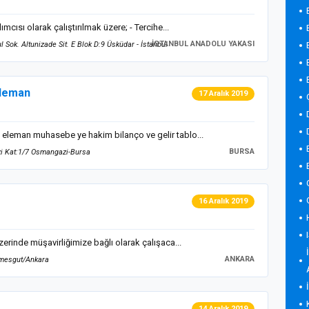
ısı olarak çalıştırılmak üzere; - Tercihe...
İSTANBUL ANADOLU YAKASI
 Sok. Altunizade Sit. E Blok D:9 Üsküdar - İstanbul
Eleman
17 Aralık 2019
leman muhasebe ye hakim bilanço ve gelir tablo...
BURSA
zi Kat:1/7 Osmangazi-Bursa
16 Aralık 2019
rinde müşavirliğimize bağlı olarak çalışaca...
ANKARA
imesgut/Ankara
14 Aralık 2019