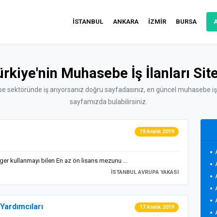
İSTANBUL
ANKARA
İZMİR
BURSA
ürkiye'nin Muhasebe İş İlanları Site
 sektöründe iş arıyorsanız doğru sayfadasınız, en güncel muhasebe iş i
sayfamızda bulabilirsiniz.
19 Aralık 2019
r kullanmayı bilen En az ön lisans mezunu ...
İSTANBUL AVRUPA YAKASI
Yardımcıları
17 Aralık 2019