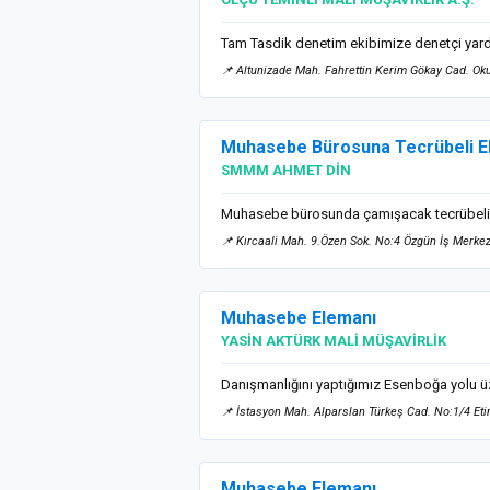
Tam Tasdik denetim ekibimize denetçi yardımc
📌 Altunizade Mah. Fahrettin Kerim Gökay Cad. Okul
Muhasebe Bürosuna Tecrübeli 
SMMM AHMET DİN
Muhasebe bürosunda çamışacak tecrübeli e
📌 Kırcaali Mah. 9.Özen Sok. No:4 Özgün İş Merke
Muhasebe Elemanı
YASİN AKTÜRK MALİ MÜŞAVİRLİK
Danışmanlığını yaptığımız Esenboğa yolu üze
📌 İstasyon Mah. Alparslan Türkeş Cad. No:1/4 Et
Muhasebe Elemanı