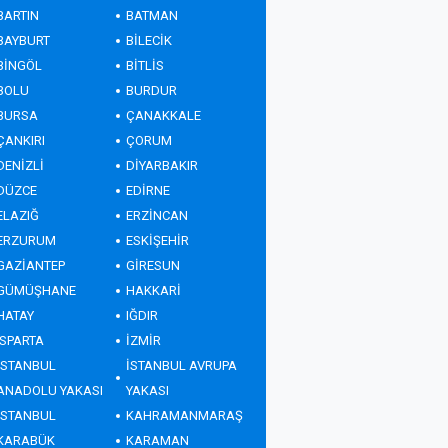
BARTIN
BATMAN
BAYBURT
BİLECİK
BİNGÖL
BİTLİS
BOLU
BURDUR
BURSA
ÇANAKKALE
ÇANKIRI
ÇORUM
DENİZLİ
DİYARBAKIR
DÜZCE
EDİRNE
ELAZIĞ
ERZİNCAN
ERZURUM
ESKİŞEHİR
GAZİANTEP
GİRESUN
GÜMÜŞHANE
HAKKARİ
HATAY
IĞDIR
ISPARTA
İZMİR
İSTANBUL
İSTANBUL AVRUPA
ANADOLU YAKASI
YAKASI
İSTANBUL
KAHRAMANMARAŞ
KARABÜK
KARAMAN