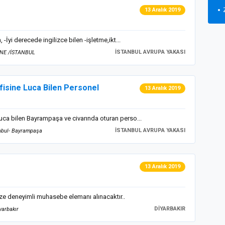
13 Aralık 2019
yi derecede ingilizce bilen -işletme,ikt...
İSTANBUL AVRUPA YAKASI
HANE /İSTANBUL
fisine Luca Bilen Personel
13 Aralık 2019
ca bilen Bayrampaşa ve civarında oturan perso...
İSTANBUL AVRUPA YAKASI
nbul- Bayrampaşa
13 Aralık 2019
ze deneyimli muhasebe elemanı alınacaktır..
DİYARBAKIR
yarbakır