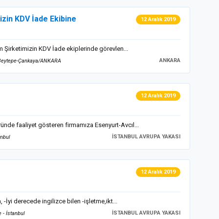
zin KDV İade Ekibine
12 Aralık 2019
 Şirketimizin KDV İade ekiplerinde görevlen...
ANKARA
3 Beytepe-Çankaya/ANKARA
12 Aralık 2019
de faaliyet gösteren firmamıza Esenyurt-Avcıl...
İSTANBUL AVRUPA YAKASI
anbul
12 Aralık 2019
yi derecede ingilizce bilen -işletme,ikt...
İSTANBUL AVRUPA YAKASI
 - İstanbul